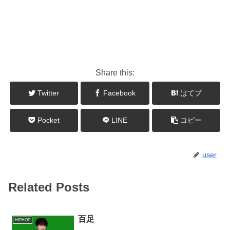
Share this:
Twitter
Facebook
はてブ
Pocket
LINE
コピー
user
Related Posts
百足
HIPHOP