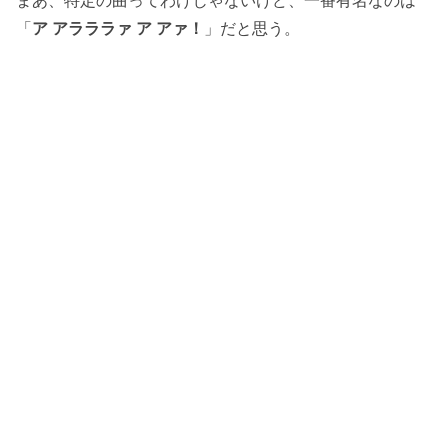
まあ、特定の曲ってわけじゃないけど、一番有名なのは
「
ア アラララァ ア アァ！
」だと思う。