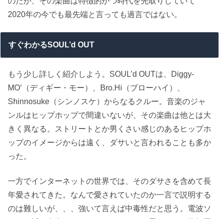
のだが、その楽曲は特徴的かつ時代を先取りしていて
2020年の今でも最先端と言っても過言ではない。
すぐわかるSOUL’d OUT
もう少し詳しく紹介しよう。SOUL’d OUTは、Diggy-
MO’（ディギー・モー）、Bro.Hi（ブローハイ）、
Shinnosuke（シンノスケ）からなるクルー。音楽のジャ
ンルはヒップホップで間違いないが、その楽曲は他とは大
きく異なる。ストリートとか男くさい感じのあるヒップホ
ップのイメージからは遠く、ダサいと言われることも多か
った。
一方でインターネットの世界では、そのダサさを含めて長
年愛されてきた。なんで愛されていたのか一言で説明する
のは難しいが、、、強いて言えば中毒性だと思う。電波ソ