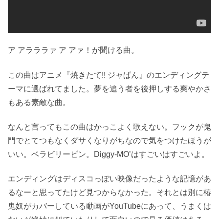
ア アラララァ ア アァ！が聞ける曲。
この曲はアニメ『焼きたて!! ジャぱん』のエンディングテ
ーマに選ばれてました。夢を追う者を後押しする爽やかさ
もある素敵な曲。
なんと言ってもこの曲はかっこよく歌えない。フックが鬼
門でとてつもなくダサくなりがちなので気をつけたほうが
いい。ベラビリービン。Diggy-MO’はすごいはすごいよ。
エンディングはディスコっぽい映像だったような記憶があ
るなーと思ってたけど見つからなかった。それとは別に椿
鬼奴がカバーしている動画がYouTubeにあって、うまくは