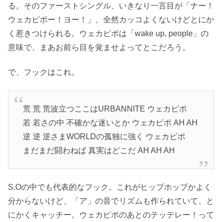
る。そのファーストシングル、いきなり一言目が「ナー！
ウェカピポー！ヨー！」、全然カッコよくないけどとにか
く惹きつけられる。ウェカピポは「wake up, people」の
意味で、まあお前ら目を覚ませよってとこだろう。
で、フックはこれ。
荒 荒 荒波立つここはURBANNITE ウェカピポ
若 若さの中 不確かな迷いとか ウェカピポ AH AH
逆 逆 逆さまWORLDの孤独に強く ウェカピポ
まだまだ闘わねば 真実はどこだ AH AH AH
S.Oの中でも代表的なフック。これがヒップホップかよく
分からないけど、「ア」の音でリズムも作られていて、と
にかくキャッチー。ウェカピポのあとのテッテレー！って