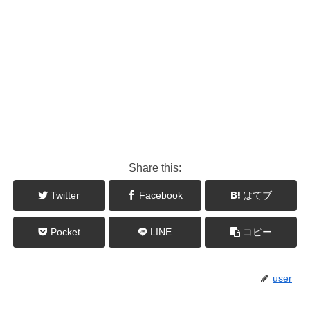
Share this:
Twitter
Facebook
はてブ
Pocket
LINE
コピー
user