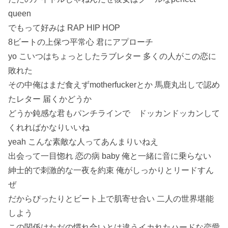
queen
でもって好みは RAP HIP HOP
8ビートの上保つ平常心 君にアプローチ
yo こいつはちょっとしたラブレター 多くの人がこの恋に
敗れた
その中俺はまだ食えずmotherfuckerとか 馬鹿丸出しで認め
たレター 届くかどうか
どうか鈍感な君もパンチラインで ドッカンドッカンして
くれればかなりいいね
yeah こんな素敵な人ってあんまりいねえ
出会って一目惚れ 恋の病 baby 俺と一緒に音に乗らない
紳士的で刺激的な一夜を約束 俺がしっかりとリードすん
ぜ
だからぴったりとビート上で肌寄せ合い 二人の世界堪能
しよう
この関係はただの慣れ合いとは違うイカれたハードな恋愛