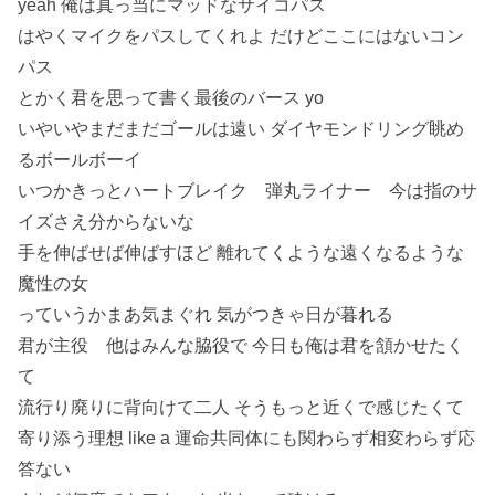
yeah 俺は真っ当にマッドなサイコパス
はやくマイクをパスしてくれよ だけどここにはないコン
パス
とかく君を思って書く最後のバース yo
いやいやまだまだゴールは遠い ダイヤモンドリング眺め
るボールボーイ
いつかきっとハートブレイク 弾丸ライナー 今は指のサ
イズさえ分からないな
手を伸ばせば伸ばすほど 離れてくような遠くなるような
魔性の女
っていうかまあ気まぐれ 気がつきゃ日が暮れる
君が主役 他はみんな脇役で 今日も俺は君を頷かせたく
て
流行り廃りに背向けて二人 そうもっと近くで感じたくて
寄り添う理想 like a 運命共同体にも関わらず相変わらず応
答ない