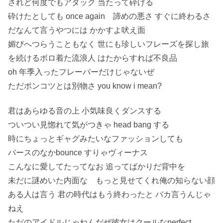
されど何度でもアタック 当たって砕ける
砕けたとしても once again 諦めの悪さ すぐに終わるさ
だなんて言うやつには かかすよ吠え面
媚びへつらうこともなく 世にも珍しいフレーズを探し旅
を続けるボロ着た流浪人 はたからすれば不良品
oh 年季入ったフレーバーだけじゃないぜ
ただポンコツとは別物さ you know i mean?
君はあらゆる音の上 小気味良くダンスする
ついつい見惚れて気がつきゃ head bang する
時にちょっとギャグみたいなファッションしても
バースのなかbounce すりゃヴィーナス
こんなに愛してたってなお 追ってばかりだ背中を
未だに謎めいた内面な もっと見せてくれ俺の知らない顔
ある人は言う 君の時代はもう終わったと バカ言うんじゃ
ねえ
ただのアイドルじゃねんだぜ彼女はクールなperfect