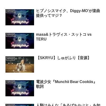
ヒプノシスマイク、Diggy-MO’が楽曲
HIPHOP
提供ってマジ？
masa&トラヴィス・スットコ vs
HIPHOP
TERU
【SKRYU】しゅがふり【音源】
HIPHOP
電波少女『Munchii Bear Cookiis』
HIPHOP
歌詞
人類はみんな「あるぱちかぶと」を知
HIPHOP