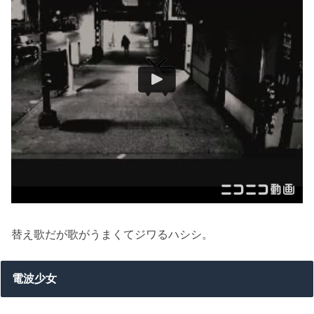
替え歌だが歌がうまくてジワるハシシ。
電波少女