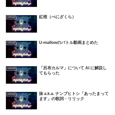
紅桜（べにざくら）
HIPHOP
U-mallowのバトル動画まとめた
HIPHOP
「呂布カルマ」について AI に解説し
HIPHOP
てもらった
抹 a.k.a. ナンブヒトシ「あったまって
HIPHOP
ます」の歌詞・リリック