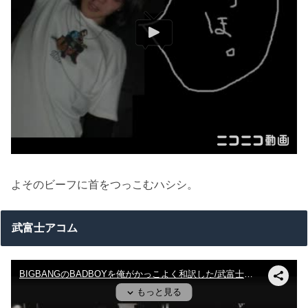
よそのビーフに首をつっこむハシシ。
武富士アコム