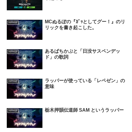
MCぬるぽの『ｶﾞｯとしてグー！』のリ
HIPHOP
リックを書き起こした。
あるぱちかぶと「日没サスペンデッ
HIPHOP
ド」の歌詞
ラッパーが使っている「レペゼン」の
HIPHOP
意味
栃木押韻伝道師 SAM というラッパー
HIPHOP