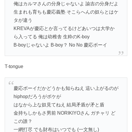
俺はカルマさんの分身じゃないよ 諭吉の分身だよ
生まれも育ちも慶応義塾 そこらへんの奴らとはケ
タが違う
KREVAが慶応とか言ってるけどあいつは大学か
ら入ってる 俺は幼稚舎 生粋のK-boy
B-boyじゃないよ B-boy？ No No 慶応ボーイ
T-tongue
慶応ボーイだかどうかも知らねえ 這い上がるのが
hiphopだろうがボケが
はなから上な奴見てねえ 結局矛盾が矛と盾
金持ちしかもさ男前 NORIKIYOさん ガチャリ ど
この誰？
一網打尽 でも財布はいつでも (一文無し)