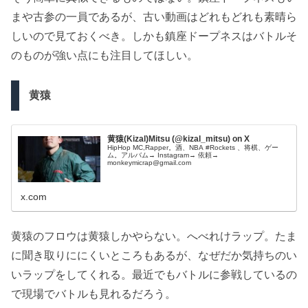
まや古参の一員であるが、古い動画はどれもどれも素晴ら
しいので見ておくべき。しかも鎮座ドープネスはバトルそ
のものが強い点にも注目してほしい。
黄猿
黄猿(Kizal)Mitsu (@kizal_mitsu) on X
HipHop MC,Rapper。酒、NBA #Rockets 、将棋、ゲー
ム。アルバム→ Instagram→ 依頼→
monkeymicrap@gmail.com
x.com
黄猿のフロウは黄猿しかやらない。へべれけラップ。たま
に聞き取りににくいところもあるが、なぜだか気持ちのい
いラップをしてくれる。最近でもバトルに参戦しているの
で現場でバトルも見れるだろう。