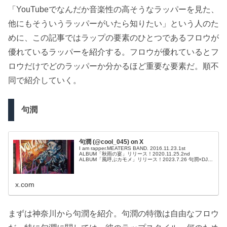
「YouTubeでなんだか音楽性の高そうなラッパーを見た、
他にもそういうラッパーがいたら知りたい」という人のた
めに、この記事ではラップの要素のひとつであるフロウが
優れているラッパーを紹介する。フロウが優れているとフ
ロウだけでどのラッパーか分かるほど重要な要素だ。順不
同で紹介していく。
句潤
句潤 (@cool_045) on X
I am rapper.MEATERS BAND. 2016.11.23.1st
ALBUM「秋雨の宴」リリース！2020.11.25.2nd
ALBUM「風呼ぶカモメ」リリース！2023.7.26 句潤×DJ
WATARAI「ALLWELL」リリース！Check it!! Instagram
@cool_045
x.com
まずは神奈川から句潤を紹介。句潤の特徴は自由なフロウ