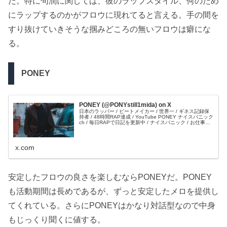
だ。特に句潤に関しては、彼のラップスタイル、何のため
にラップするのかがフロウに現れてると言える。手の間を
すり抜けていきそうな掴みどころの無いフロウは癖にな
る。
PONEY
PONEY (@PONYstill1mida) on X
日本のラッパー / ビートメイカー / 世界一 / ギネス記録保
持者 / 48時間RAP達成 / YouTube PONEY ナイスパニック
ch / 毎日RAPで日記を更新中 / ナイスパニック / お仕事依
頼はこちらから nicepanic@gmail.com
x.com
安定したフロウの良さを楽しむならPONEYだ。PONEY
も活動期間は長めであるが、ずっと安定したメロを提供し
てくれている。さらにPONEYはかなり対話型なので中身
もじっくり聞くに値する。