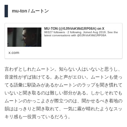
mu-ton / ムートン
MU-TON (@0JfhVoKWd1RP08A) on X
98327 followers · 2 following. Joined Aug 2016. See the
latest conversations with @0JfhVoKWd1RP08A
x.com
言わずとしれたムートン。知らない人はいないと思うし、
音楽性がずば抜けてる。あと声がエロい。ムートンも使っ
てる語彙に馴染みがあるかムートンのラップを聞き慣れて
いないと聞き取るのは難しい部分がある。しかしそれでも
ムートンのかっこよさが際立つのは、聞かせるべき着地の
韻ははっきりと聞き取れて、一気に霧が晴れたようなスッ
キリ感も一役買っているだろう。