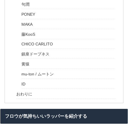
句潤
PONEY
MAKA
藤KooS
CHICO CARLITO
鎮座ドープネス
黄猿
mu-ton / ムートン
ID
おわりに
フロウが気持ちいいラッパーを紹介する