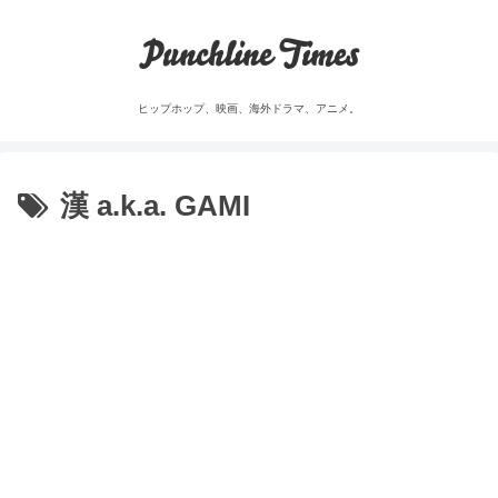
Punchline Times
ヒップホップ、映画、海外ドラマ、アニメ。
漢 a.k.a. GAMI